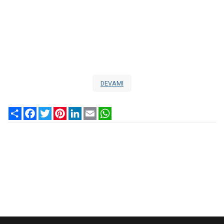
DEVAMI
Share
Facebook
Twitter
Pinterest
LinkedIn
Email
WhatsApp